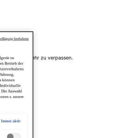
illigung fortfahren
gerät zu
en Betrieb der
utzerverhaltens
rfahrung,
es können
 Individuelle
. Die Auswahl
onen s. unsere
Immer aktiv