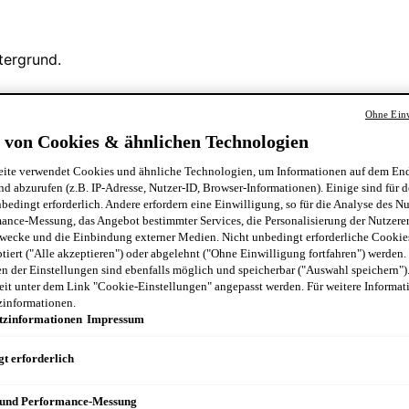
Ohne Einw
 von Cookies & ähnlichen Technologien
ite verwendet Cookies und ähnliche Technologien, um Informationen auf dem End
nd abzurufen (z.B. IP-Adresse, Nutzer-ID, Browser-Informationen). Einige sind für d
bedingt erforderlich. Andere erfordern eine Einwilligung, so für die Analyse des N
ance-Messung, das Angebot bestimmter Services, die Personalisierung der Nutzere
wecke und die Einbindung externer Medien. Nicht unbedingt erforderliche Cooki
ptiert ("Alle akzeptieren") oder abgelehnt ("Ohne Einwilligung fortfahren") werden.
 der Einstellungen sind ebenfalls möglich und speicherbar ("Auswahl speichern")
eit unter dem Link "Cookie-Einstellungen" angepasst werden. Für weitere Informati
zinformationen.
tzinformationen
Impressum
t erforderlich
 und Performance-Messung