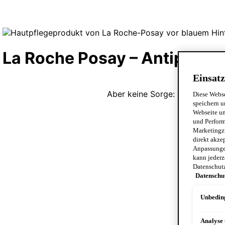
Einsatz
Diese Webse
speichern u
Webseite un
und Perform
Marketingz
direkt akze
Anpassungen
kann jederz
Datenschut
Datenschu
Unbeding
Analyse